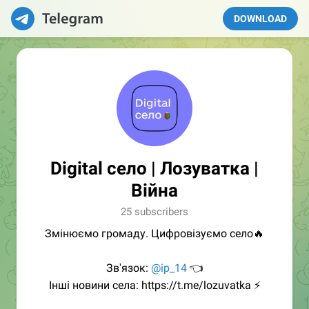
DOWNLOAD
Digital село | Лозуватка |
Війна
25 subscribers
Змінюємо громаду. Цифровізуємо село🔥
Зв'язок:
@ip_14
👈
Інші новини села: https://t.me/lozuvatka ⚡